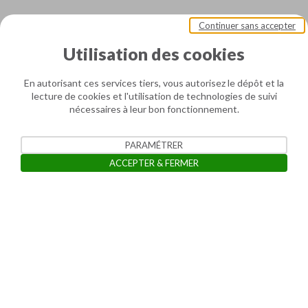
Continuer sans accepter
Utilisation des cookies
En autorisant ces services tiers, vous autorisez le dépôt et la
lecture de cookies et l'utilisation de technologies de suivi
nécessaires à leur bon fonctionnement.
PARAMÉTRER
Le projet
ACCEPTER & FERMER
Les enjeux
Ouvrir la barre de gestion des cooki
Les rencontres
Les travaux
Contactez-nous
Médiathèque
FAQ