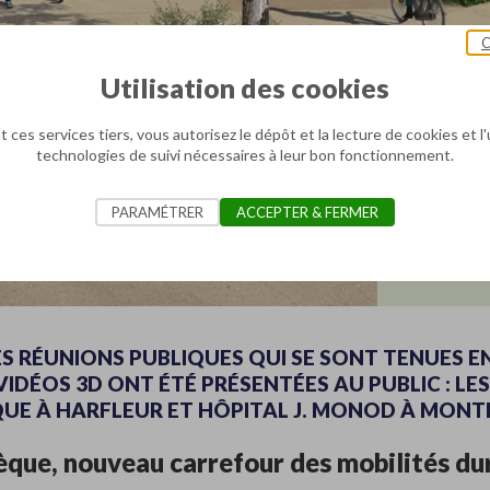
C
Utilisation des cookies
 ces services tiers, vous autorisez le dépôt et la lecture de cookies et l'
13 oct. 2
technologies de suivi nécessaires à leur bon fonctionnement.
Découv
PARAMÉTRER
ACCEPTER & FERMER
3D !
S RÉUNIONS PUBLIQUES QUI SE SONT TENUES ENT
IDÉOS 3D ONT ÉTÉ PRÉSENTÉES AU PUBLIC : L
UE À HARFLEUR ET HÔPITAL J. MONOD À MONTI
èque, nouveau carrefour des mobilités du