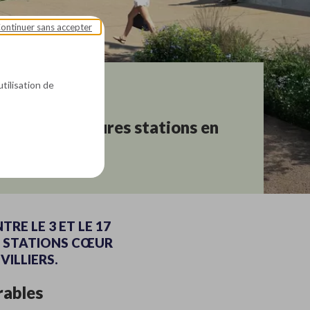
ontinuer sans accepter
utilisation de
023
-
Actualités
rez deux futures stations en
RE LE 3 ET LE 17
ES STATIONS CŒUR
VILLIERS.
rables